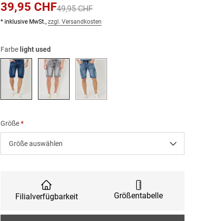
39,95 CHF
49,95 CHF
* inklusive MwSt.,
zzgl. Versandkosten
Farbe
light used
dark used
grey used
light used
Größe
Größe auswählen
Größentabelle
Filialverfügbarkeit
Anzahl