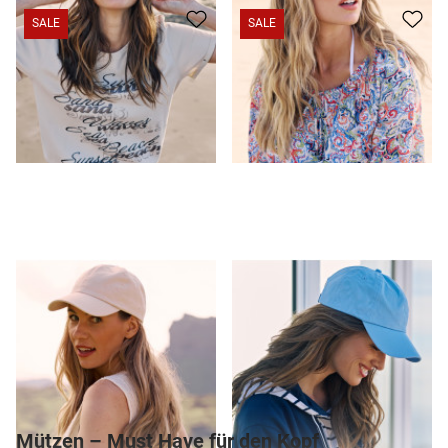
SALE
SALE
Allrounder: Farbiges Baumwoll-Cap
12,95 CHF
6,95 CHF
Allrounder: Farbiges Baumwoll-Cap
12,95 CHF
6,95 CHF
Mützen – Must Have für den Kopf