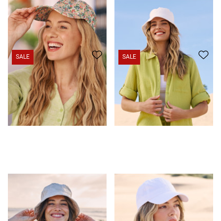
Cap mit Blümchen-Muster
12,95 CHF
4,95 CHF
Bucket Hat mit Stickerei
12,95 CHF
4,95 CHF
SALE
SALE
Bucket Hat mit Stickerei
12,95 CHF
4,95 CHF
Allrounder: Farbiges Baumwoll-Cap
12,95 CHF
6,95 CHF