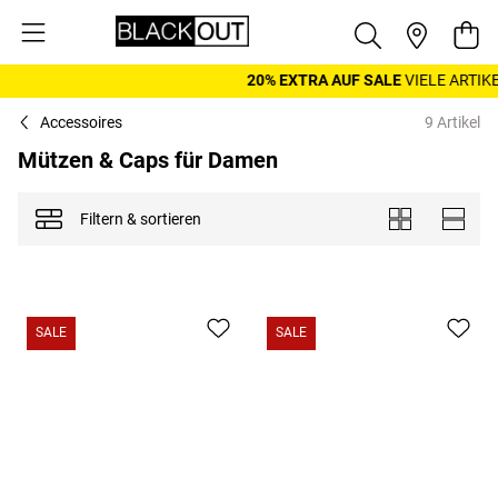
Zum Inhalt springen
War
20% EXTRA AUF SALE
VIELE ARTIKEL
Accessoires
9 Artikel
Mützen & Caps für Damen
Filtern & sortieren
Anzeigen als
Kacheln
Liste
SALE
SALE