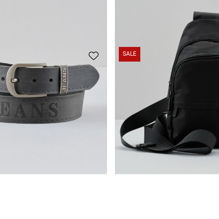
Echtleder-Gürtel mit Jeans-Logo
29,95 CHF
Mittelgroße Tasche / Crossbody Bag
25,95 CHF
SALE