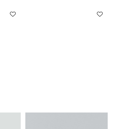
25,95 CHF
2 in 1: Gürtel, drehbare Schließe
19,95 CHF