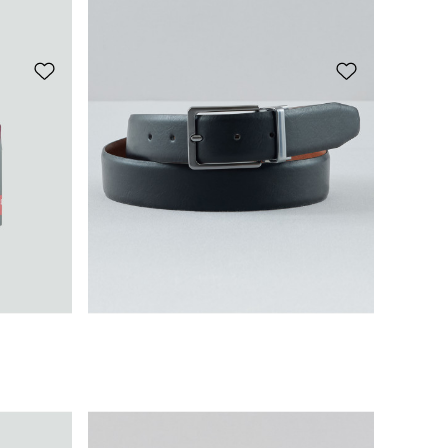
F
6,95 CHF
Echtleder-Gürtel mit Jeans-Logo
29,95 CHF