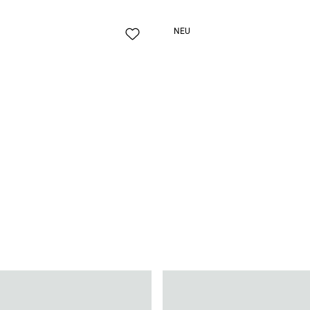
NEU
cken
rts im 3er Pack
25,95 CHF
Boxershorts im 3er Pack