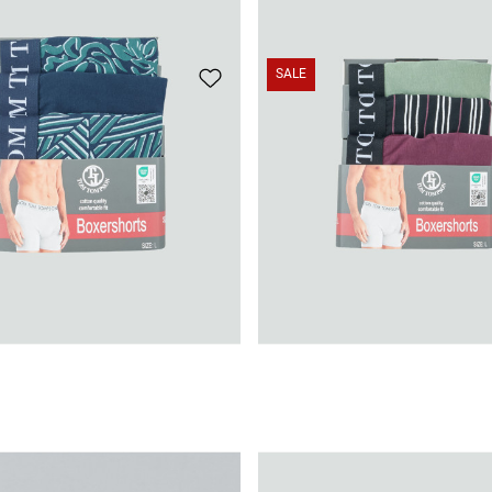
SALE
Modischer Gürtel im Lederlook
15,95 CHF
Sneaker-Socken im 5er Pack
12,95 CH