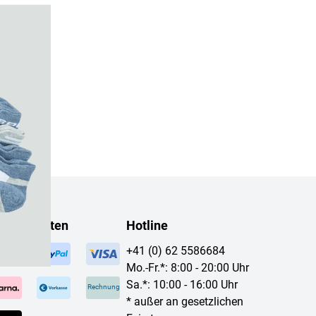
F
6,95 CHF
eite
eite
hlungsarten
Hotline
+41 (0) 62 5586684
Mo.-Fr.*: 8:00 - 20:00 Uhr
Sa.*: 10:00 - 16:00 Uhr
Rechnung
* außer an gesetzlichen