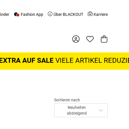
finder
Fashion App
Über BLACKOUT
Karriere
Warenkorb
 AUF SALE
VIELE ARTIKEL REDUZIERT:
D
Sortieren nach
Neuheiten
absteigend