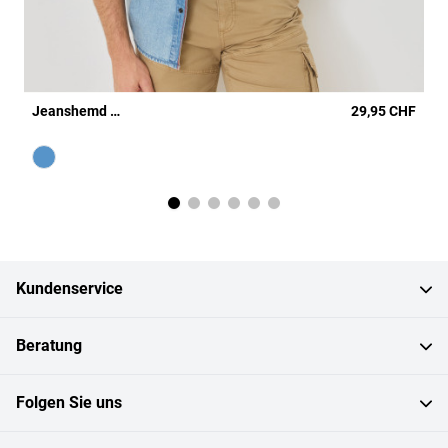
Jeanshemd mit Druckknöpfen
29,95 CHF
Farbe
light used
Kundenservice
Beratung
Folgen Sie uns